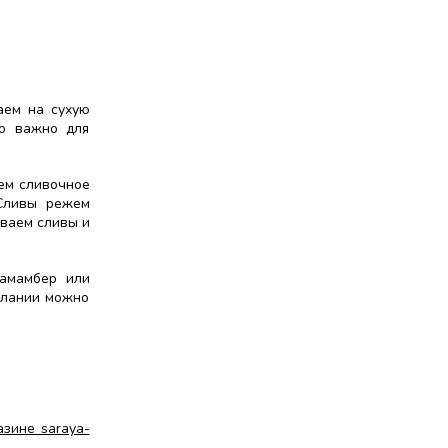
аем на сухую
то важно для
ем сливочное
Сливы режем
иваем сливы и
камамбер или
елании можно
зине saraya-