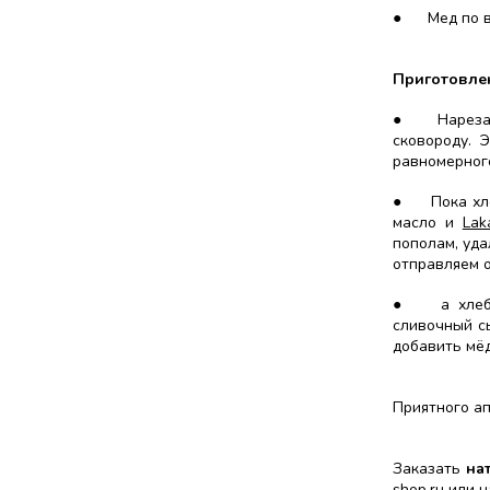
●
Мед по 
Приготовле
●
Нареза
сковороду. 
равномерног
●
Пока хл
масло и
Lak
пополам, уда
отправляем о
●
а хле
сливочный с
добавить мёд
Приятного ап
Заказать
на
shop.ru
или н