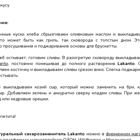
вкусу
ние:
нные куски хлеба сбрызгиваем оливковым маслом и выкладыв
Это может быть как гриль, так сковорода с толстым дном. Э
о просушивания и поджаривания основы для брускетты.
еб остывает, готовим сливы. В разогретую сковороду выкладыва
anto
, постоянно помешивая до полного растворения
Lakanto
. 
ляем косточку и выкладываем сливы срезом вниз. Слегка поджар
стывать.
б выкладываем козий сыр, который можно заменить на бри, 
ыр. Добавляем зелень и аккуратно сверху кладем сливы. При ж
 или кедровые орешки.
петита!
туральный сахарозаменитель Lakanto
можно в
фирменном мага
а платформах маркетплейсов
ОЗОН
,
Wildberries
и
Мегамаркет
.