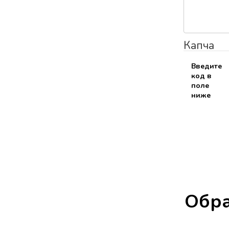
Капча
Введите
код в
поле
ниже
Обра