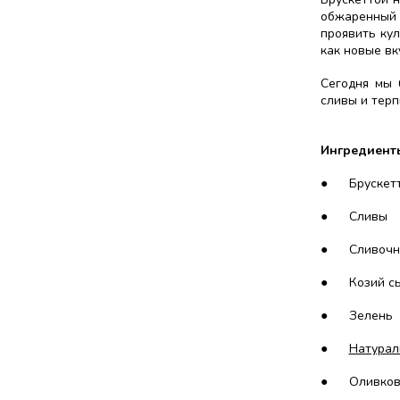
обжаренный 
проявить ку
как новые вк
Сегодня мы 
сливы и терп
Ингредиент
●
Брускетт
●
Сливы
●
Сливочн
●
Козий с
●
Зелень
●
Натурал
●
Оливков