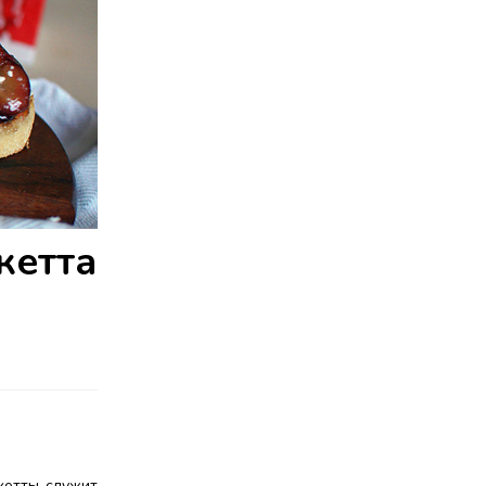
кетта
кетты служит