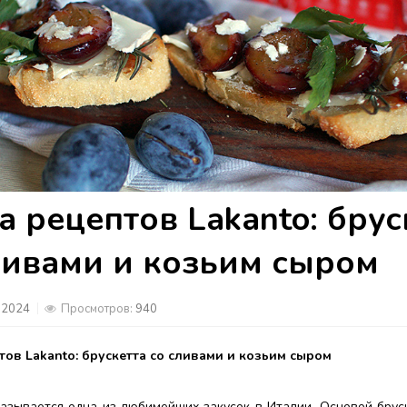
а рецептов Lakanto: брус
ливами и козьим сыром
.2024
Просмотров:
940
тов Lakanto: брускетта со сливами и козьим сыром
называется одна из любимейших закусок в Италии. Основой брус