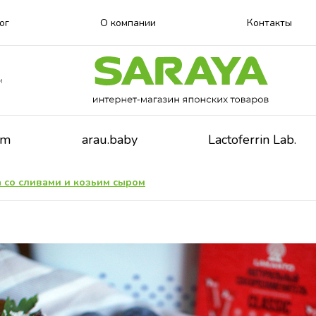
ог
О компании
Контакты
и
lm
arau.baby
Lactoferrin Lab.
а со сливами и козьим сыром