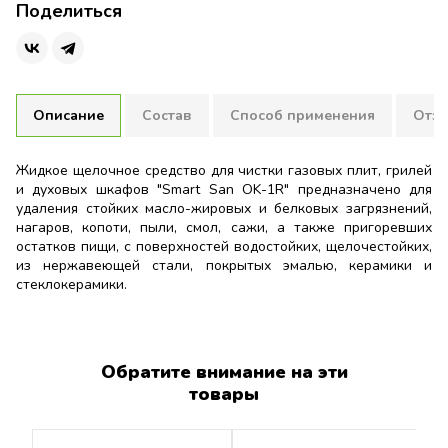
Поделиться
Описание
Состав
Способ применения
Отзы
Жидкое щелочное средство для чистки газовых плит, грилей
и духовых шкафов "Smart San OK-1R" предназначено для
удаления стойких масло-жировых и белковых загрязнений,
нагаров, копоти, пыли, смол, сажи, а также пригоревших
остатков пищи, с поверхностей водостойких, щелочестойких,
из нержавеющей стали, покрытых эмалью, керамики и
стеклокерамики.
> 30% вода, 15-30% щелочь, < 5% неионогенный ПАВ, < 5%
Способ применения:
Нет отзывов об этом товаре.
перед первым применением убедитесь
неорганическая соль, <5% гликолевый эфир.
(в незаметном месте), что средство не повреждает
Написать отзыв
очищаемую поверхность.
Обратите внимание на эти
товары
Пожалуйста
авторизируйтесь
или
создайте учетную запись
перед тем как написать отзыв
Для легких
Разбавьте водой в пропорции 1:25