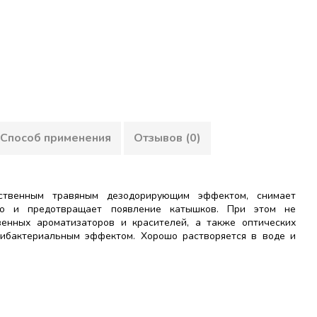
Способ применения
Отзывов (0)
ственным травяным дезодорирующим эффектом, снимает
тво и предотвращает появление катышков. При этом не
венных ароматизаторов и красителей, а также оптических
тибактериальным эффектом. Хорошо растворяется в воде и
ат калия, алкиловые эфиры полиоксиалкиленов
учной и автоматической стирки. Бутылка снабжена
лнения колпачка откройте крышку и надавите на
ыв
нером. Используйте средство из расчета 30 мл на