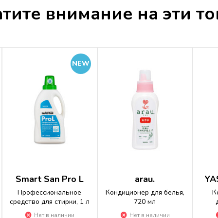
тите внимание на эти т
Пожалуйста
авторизируйтесь
Меры предосторожности: при 
при проглатывании выпейте б
NEW
Smart San Pro L
arau.
YA
Профессиональное
Кондиционер для белья,
К
средство для стирки, 1 л
720 мл
Нет в наличии
Нет в наличии