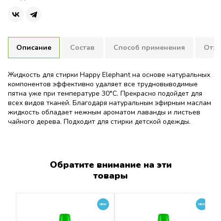
Описание
Состав
Способ применения
Отзы
Жидкость для стирки Happy Elephant на основе натуральных
компонентов эффективно удаляет все трудновыводимые
пятна уже при температуре 30°C. Прекрасно подойдет для
всех видов тканей. Благодаря натуральным эфирным маслам
жидкость обладает нежным ароматом лаванды и листьев
чайного дерева. Подходит для стирки детской одежды.
>30% вода, 5–15% лауретсульфат натрия (из кокосового
Высококонцентрированное средство, экономично в
Нет отзывов об этом товаре.
масла), <5% децилглюкозид, ги- дролизированные
использовании. Для ручной стирки используйте средство из
Написать отзыв
софоролипиды, цитрат натрия, ксантановая камедь,
расчета 10 мл средства на 5 л воды. Для автоматических
Обратите внимание на эти
лимонная кислота, эфирное масло лаванды, эфирное масло
стираль- ных машин используйте 60–65 мл средства для
листьев чайного дерева.
объема белья от 4 до 6 кг. Для сильных загрязне- ний
товары
Пожалуйста
авторизируйтесь
или
создайте учетную запись
увеличьте объем средства.
перед тем как написать отзыв
NEW
NEW